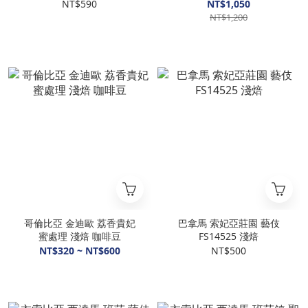
超濃花香
咖啡豆
NT$590
NT$1,050
NT$1,200
哥倫比亞 金迪歐 荔香貴妃
巴拿馬 索妃亞莊園 藝伎
蜜處理 淺焙 咖啡豆
FS14525 淺焙
NT$320 ~ NT$600
NT$500