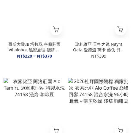
哥斯大黎加 塔拉珠 科佩莊園
玻利維亞 天空之鏡 Nayra
Villalobos 黑蜜處理 淺焙 咖
Qata 愛德溫 萬卡 藝伎 日曬
啡豆
淺焙 咖啡豆
NT$220 ~ NT$370
NT$399