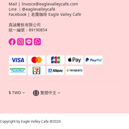
Mail | Invoice@eaglevalleycafe.com
Line ｜@eaglevalleycafe
Facebook | 老鷹咖啡 Eagle Valley Cafe
真誠餐飲有限公司
統一編號：89190854
$
TWD
繁體中文
Copyright by Eagle Valley Cafe @2026