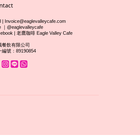
ntact
l | Invoice@eaglevalleycafe.com
e ｜@eaglevalleycafe
ebook | 老鷹咖啡 Eagle Valley Cafe
誠餐飲有限公司
編號：89190854