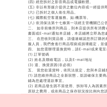
(四) 經您拆封之影音商品或電腦軟體。
(五) 非以有形媒介提供之數位內容或一經提
(六) 已拆封之個人衛生用品。
(七) 國際航空客運服務。如:機票等。
(八) 依消保法第十七條第一項經主管機關已
二、 如非前條所列商品，則本店提供所有消
書面或E-mail通知本店鋪，本店鋪將立即為
三、 在您收到貨品後，請儘速確認您所訂購
服人員，我們會進行商品瑕疵或損壞鑑定，並
四、 如您需辦理退換貨時，請E-mail或來
(1) 訂單號碼
(2) 姓名及聯絡電話，以及E-mail地址
(3) 退、換貨原因(非必填)
五、 當您欲退貨時，依民法規定，您與本店鋪
(1) 請您維持商品之全新狀態，並請確保主
鋪為您處理退款事宜。
(2) 若商品發生因不當使用、拆卸等人為因
原狀之費用，或依商品之保存狀況按比例向您