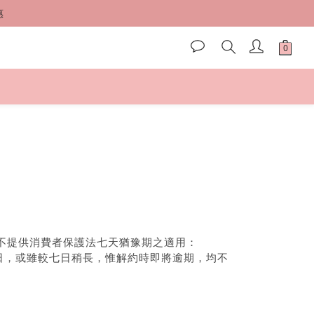
惠
惠
惠
不提供消費者保護法七天猶豫期之適用：
日，或雖較七日稍長，惟解約時即將逾期，均不