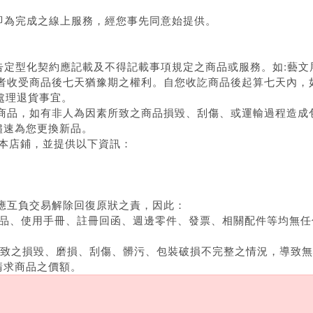
供即為完成之線上服務，經您事先同意始提供。
公告定型化契約應記載及不得記載事項規定之商品或服務。如:藝
費者收受商品後七天猶豫期之權利。自您收訖商品後起算七天內，
您處理退貨事宜。
的商品，如有非人為因素所致之商品損毀、刮傷、或運輸過程造成
儘速為您更換新品。
電至本店鋪，並提供以下資訊：
應互負交易解除回復原狀之責，因此：
要商品、使用手冊、註冊回函、週邊零件、發票、相關配件等均無
素所致之損毀、磨損、刮傷、髒污、包裝破損不完整之情況，導致
請求商品之價額。