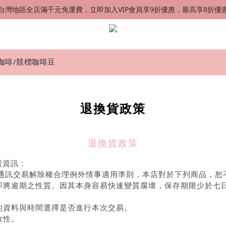
台灣地區全店滿千元免運費，立即加入VIP會員享9折優惠，最高享8折優
台灣地區全店滿千元免運費，立即加入VIP會員享9折優惠，最高享8折優
港澳星馬 SF EXPRESS 快速到貨 中國地區順丰配送（運費到付）
新會員首購加贈50元購物金
咖啡/競標咖啡豆
台灣地區全店滿千元免運費，立即加入VIP會員享9折優惠，最高享8折優
退換貨政策
退換貨政策
貨資訊：
之通訊交易解除權合理例外情事適用準則，本店對於下列商品，恕
時即將逾期之性質。因其本身容易快速變質腐壞，保存期限少於七
裕的資料與時間選擇是否進行本次交易。
效性。