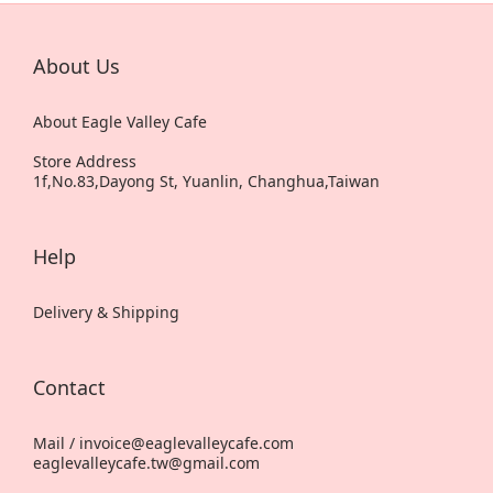
About Us
About Eagle Valley Cafe
Store Address
1f,No.83,Dayong St, Yuanlin, Changhua,Taiwan
Help
Delivery & Shipping
Contact
Mail / invoice@eaglevalleycafe.com
eaglevalleycafe.tw@gmail.com