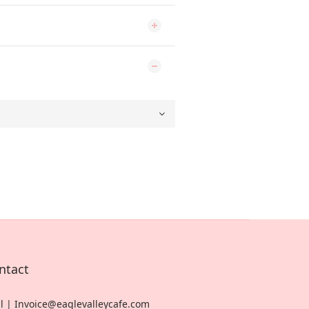
ntact
l | Invoice@eaglevalleycafe.com