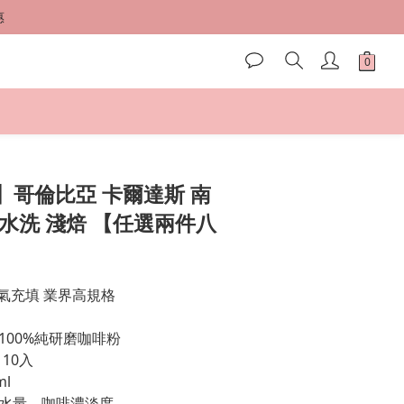
惠
惠
惠
立即購買
】哥倫比亞 卡爾達斯 南
水洗 淺焙 【任選兩件八
氮氣充填 業界高規格
100%純研磨咖啡粉
 10入
ml
水量、咖啡濃淡度