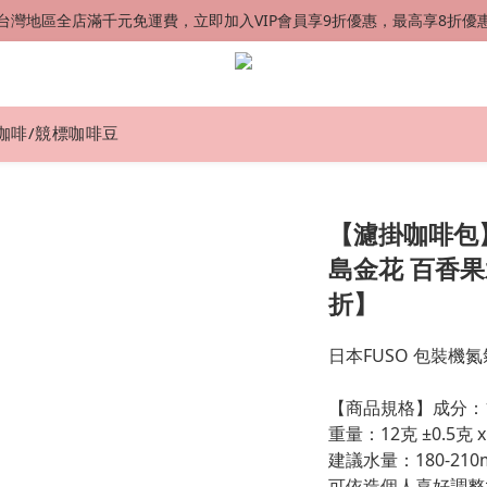
台灣地區全店滿千元免運費，立即加入VIP會員享9折優惠，最高享8折優
台灣地區全店滿千元免運費，立即加入VIP會員享9折優惠，最高享8折優
港澳星馬 SF EXPRESS 快速到貨 中國地區順丰配送（運費到付）
新會員首購加贈50元購物金
咖啡/競標咖啡豆
台灣地區全店滿千元免運費，立即加入VIP會員享9折優惠，最高享8折優
【濾掛咖啡包
島金花 百香果
折】
日本FUSO 包裝機
【商品規格】成分：
重量：12克 ±0.5克 x
建議水量：180-210
可依造個人喜好調整