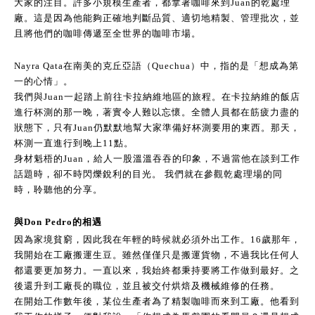
大家的注目。許多小規模生產者，都拿著咖啡來到Juan的乾處理
廠。這是因為他能夠正確地判斷品質、適切地精製、管理批次，並
且將他們的咖啡傳遞至全世界的咖啡市場。
Nayra Qata在南美的克丘亞語（Quechua）中，指的是「想成為第
一的心情」。
我們與Juan一起踏上前往卡拉納維地區的旅程。在卡拉納維的飯店
進行杯測的那一晚，著實令人難以忘懷。全體人員都在筋疲力盡的
狀態下，只有Juan仍默默地幫大家準備好杯測要用的東西。那天，
杯測一直進行到晚上11點。
身材魁梧的Juan，給人一股溫溫吞吞的印象，不過當他在談到工作
話題時，卻不時閃爍銳利的目光。 我們就在參觀乾處理場的同
時，聆聽他的分享。
與Don Pedro的相遇
因為家境貧窮，因此我在年輕的時候就必須外出工作。16歲那年，
我開始在工廠搬運生豆。雖然僅僅只是搬運貨物，不過我比任何人
都還要更加努力。一直以來，我始終都秉持要將工作做到最好。之
後還升到工廠長的職位，並且被交付烘焙及機械維修的任務。
在開始工作數年後，某位生產者為了精製咖啡而來到工廠。他看到