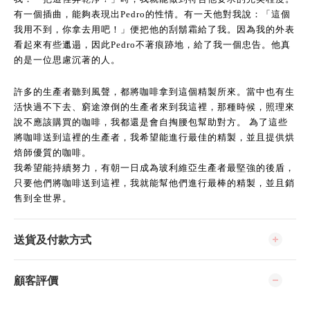
有一個插曲，能夠表現出Pedro的性情。有一天他對我說：「這個
我用不到，你拿去用吧！」便把他的刮鬍霜給了我。因為我的外表
看起來有些邋遢，因此Pedro不著痕跡地，給了我一個忠告。他真
的是一位思慮沉著的人。
許多的生產者聽到風聲，都將咖啡拿到這個精製所來。當中也有生
活快過不下去、窮途潦倒的生產者來到我這裡，那種時候，照理來
說不應該購買的咖啡，我都還是會自掏腰包幫助對方。 為了這些
將咖啡送到這裡的生產者，我希望能進行最佳的精製，並且提供烘
焙師優質的咖啡。
我希望能持續努力，有朝一日成為玻利維亞生產者最堅強的後盾，
只要他們將咖啡送到這裡，我就能幫他們進行最棒的精製，並且銷
售到全世界。
送貨及付款方式
顧客評價