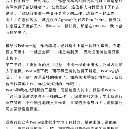
我工作的樣子，便對我說：「你想成為馬戲團的看門員？還是想成
為調教獅子的訓練者？」 也就是説，這位客人向我提出了工作的
邀請：「你應該要做一些責任更重大的工作。讓我們一起工作
吧！」而那位客人，就是現在Agricafe的代表Don Pedro。後來我
決定辭去工廠的工作，和Pedro一起打拼。那是在1999年，我19歲
時候的事了。
最早和Pedro一起工作的職場，絕對稱不上是一個好的環境。在老
舊的工廠中，一樓是倉庫、二樓是精製所， 因此必須將咖啡豆搬
上搬下。
第二年時，工廠附近的河川氾濫，造成一樓倉庫淹水，公司因此陷
入了危機。Pedro留下我，而不得已將其他員工解雇。Pedro告訴
我：「下一個年度是最後的機會了。如果無法重振公司的話，我就
會去找其他工作。你也去找別的工作吧！」
Pedro和我在找到新的工廠後，便開始投入其中。我請求Pedro：
「拜託讓我嘗試更多不一樣的工作！」因此在那之後，早上我進行
庫存管理，下午則是處理文書作業。在我們拼命努力下，總算讓公
司的業績慢慢回復。
我覺得自己和Pedro彼此都非常地了解對方。舉例來說，當他要
我：「把這裡弄乾淨！」時，我就能做到符合他要求的完美程度。