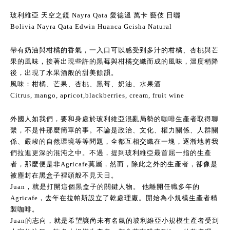
玻利維亞 天空之鏡 Nayra Qata 愛德溫 萬卡 藝伎 日曬
Bolivia Nayra Qata Edwin Huanca Geisha Natural
帶有奶油與柑橘的香氣，一入口可以感受到多汁的柑橘、杏桃與芒
果的風味，接著出現些許的黑莓與柑橘交織而成的風味，溫度稍降
後，出現了水果酒般的甜美餘韻。
風味：柑橘、芒果、杏桃、黑莓、奶油、水果酒
Citrus, mango, apricot,blackberries, cream, fruit wine
外國人如我們，要和身處於玻利維亞混亂局勢的咖啡生產者取得聯
繫，不是件那麼簡單的事。不論是政治、文化、權力關係、人群關
係、嚴峻的自然環境等等問題，全都互相交織在一塊，逐漸地將我
們拉進更深的混沌之中。不過，提到玻利維亞最首屈一指的生產
者，那麼便是非Agricafe莫屬，然而，除此之外的生產者，卻像是
被塵封在黑盒子裡頭般不見天日。
Juan，就是打開這個黑盒子的關鍵人物。 他離開任職多年的
Agricafe，去年在拉帕斯設立了乾處理廠。開始為小規模生產者精
製咖啡。
Juan的志向，就是希望讓尚未有名氣的玻利維亞小規模生產者受到