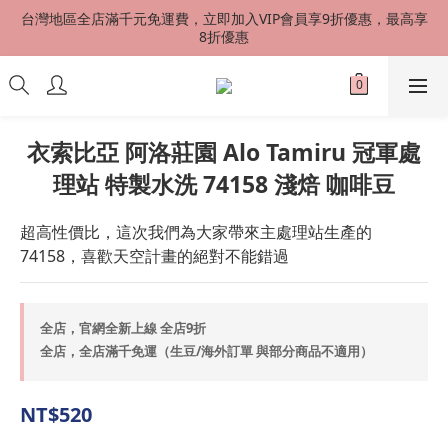
台灣地區全店滿千元免運費，立即加入VIP會員享9折優惠，最高享
台灣地區全店滿千元免運費，立即加入VIP會員享9折優惠，最高享
8折優惠
8折優惠
港澳星馬 SF EXPRESS 快速到貨 中國地區順丰配送（運費到付）
新會員首購加贈50元購物金
衣索比亞 阿洛莊園 Alo Tamiru 冠軍處
理站 特製水洗 74158 淺焙 咖啡豆
台灣地區全店滿千元免運費，立即加入VIP會員享9折優惠，最高享
8折優惠
超高性價比，這次我們為大家帶來主處理站生產的
74158，喜歡天空計畫的絕對不能錯過
全店，官網全新上線 全店9折
全店，全店滿千免運（生豆/海外訂單 與部分商品不適用）
NT$520