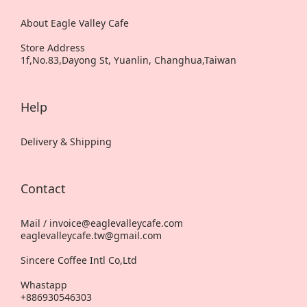
About Eagle Valley Cafe
Store Address
1f,No.83,Dayong St, Yuanlin, Changhua,Taiwan
Help
Delivery & Shipping
Contact
Mail / invoice@eaglevalleycafe.com
eaglevalleycafe.tw@gmail.com
Sincere Coffee Intl Co,Ltd
Whastapp
+886930546303