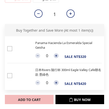
Buy Together and Save More
(At most 1 item(s))
Panama Hacienda La Esmeralda Special
Geisha
SALE NT$320
日本Rivers 隨行杯 300ml Eagle Valley Cafe聯名
款 墨綠色
SALE NT$420
ADD TO CART
BUY NOW