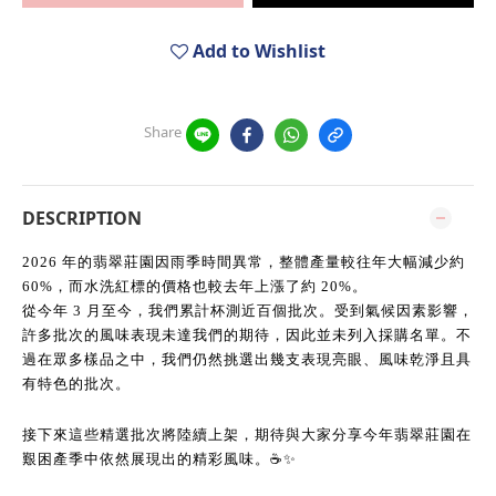
Add to Wishlist
Share
DESCRIPTION
2026 年的翡翠莊園因雨季時間異常，整體產量較往年大幅減少約
60%，而水洗紅標的價格也較去年上漲了約 20%。
從今年 3 月至今，我們累計杯測近百個批次。受到氣候因素影響，
許多批次的風味表現未達我們的期待，因此並未列入採購名單。不
過在眾多樣品之中，我們仍然挑選出幾支表現亮眼、風味乾淨且具
有特色的批次。
接下來這些精選批次將陸續上架，期待與大家分享今年翡翠莊園在
艱困產季中依然展現出的精彩風味。☕️✨