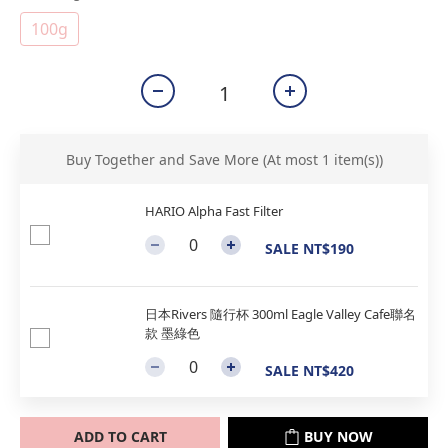
100g
Buy Together and Save More
(At most 1 item(s))
HARIO Alpha Fast Filter
SALE NT$190
日本Rivers 隨行杯 300ml Eagle Valley Cafe聯名
款 墨綠色
SALE NT$420
ADD TO CART
BUY NOW