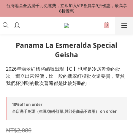
台灣地區全店滿千元免運費，立即加入VIP會員享9折優惠，最高享
台灣地區全店滿千元免運費，立即加入VIP會員享9折優惠，最高享
8折優惠
8折優惠
港澳星馬 SF EXPRESS 快速到貨 中國地區順丰配送（運費到付）
新會員首購加贈50元購物金
Panama La Esmeralda Special
Geisha
台灣地區全店滿千元免運費，立即加入VIP會員享9折優惠，最高享
8折優惠
2026年翡翠紅標將編號出現【C 】也就是冷房乾燥的批
次，獨立出來報價，比一般的翡翠紅標批次還要貴，當然
我們杯測到的批次普遍都是比較好喝的！
10%off on order
全店滿千免運（生豆/海外訂單 與部分商品不適用） on order
NT$2,080