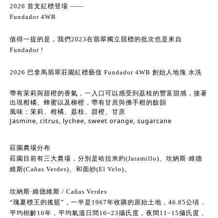
2026 首支紅標登場 ——
Fundador 4WB
值得一提的是，我們2023在翡翠獨立競標的批次也是來自
Fundador !
2026 巴拿馬翡翠莊園紅標藝伎 Fundador 4WB 創始人地塊 水洗
帶有茉莉與甜橙的香氣，一入口可以感受到荔枝的豐富甜感，接著
出現柑橘、蜂蜜以及柳橙，帶有甘蔗與佛手柑的餘韻
風味：茉莉、柑橘、荔枝、甜橙、甘蔗
Jasmine, citrus, lychee, sweet orange, sugarcane
莊園農場分布
莊園目前有三大農場，分別是哈拉米約(Jaramillo)、坎納斯·維德
維斯(Cañas Verdes)、和面紗(El Velo)。
坎納斯·維德維斯 / Cañas Verdes
“瑰夏標王的搖籃”，一半是1967年收購的原始土地，46.85公頃，
平均樹齡16年，平均氣溫日間16~23攝氏度，夜間11~15攝氏度，