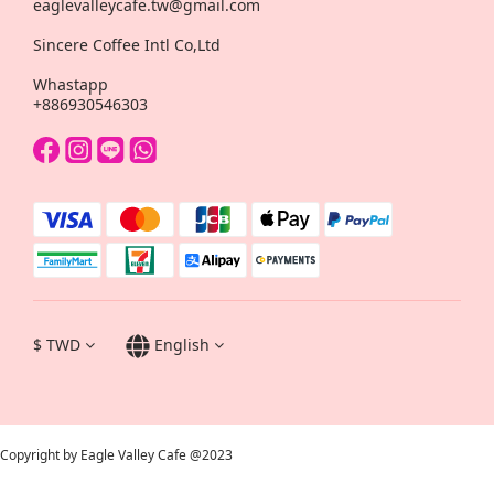
eaglevalleycafe.tw@gmail.com
Sincere Coffee Intl Co,Ltd
Whastapp
+886930546303
$
TWD
English
Copyright by Eagle Valley Cafe @2023