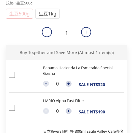
規格
: 生豆500g
生豆500g
生豆1kg
Buy Together and Save More
(At most 1 item(s))
Panama Hacienda La Esmeralda Special
Geisha
SALE NT$320
HARIO Alpha Fast Filter
SALE NT$190
日本Rivers 隨行杯 300ml Eagle Valley Cafe聯名