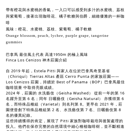
帶有橙花與水蜜桃的香氣，一入口可以感受到多汁的水蜜桃、荔枝
與紫葡萄，接著出現咖啡花、橘子軟糖與伯爵，細緻優雅的一杯咖
啡
風味：橙花、水蜜桃、荔枝、紫葡萄、橘子軟糖
Orange blossom, peach, lychee, purple grape, tangerine
gummies
巴拿馬 最佳風土代表 高達1950m 的極上風味
Finca Los Cenizos 神木莊園介紹
自 2019 年起，Estela Pitti 與家人在位於巴拿馬奇里基省
（Chiriquí）Tierras Altas 產區 Cerro Punta 的家族莊園——
Los Cenizos 莊園，持續於 Best of Panama（BOP）巴拿馬最佳
咖啡競賽 中取得亮眼成績。
2024 年，莊園的 水洗藝伎（Geisha Washed） 從前一年的第 16
名躍升至第 6 名；同年 日曬藝伎（Geisha Natural） 亦獲得第 6
名，而特殊品種組（Varietal）則名列第 8。更早在 2021 年，莊
園便曾創下特殊品種組第 2 名、水洗藝伎第 7 名、日曬藝伎第 8
名的優異紀錄。
這些持續獲得的肯定，展現了 Pitti 家族對咖啡栽培與後製處理的
投入。他們在保存完整的自然環境中細心種植咖啡樹，並不斷精進