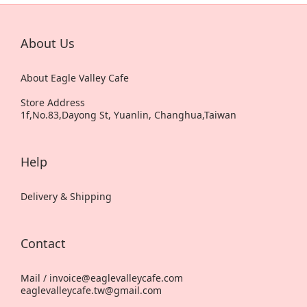
About Us
About Eagle Valley Cafe
Store Address
1f,No.83,Dayong St, Yuanlin, Changhua,Taiwan
Help
Delivery & Shipping
Contact
Mail / invoice@eaglevalleycafe.com
eaglevalleycafe.tw@gmail.com