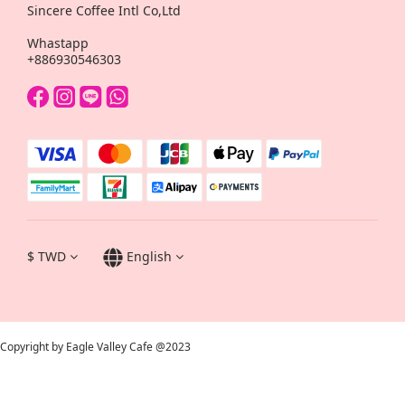
Sincere Coffee Intl Co,Ltd
Whastapp
+886930546303
$
TWD
English
Copyright by Eagle Valley Cafe @2023
BUY NOW