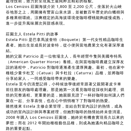
處理技術，致力於呈現風土最純粹且精彩的樣貌。
Los Cenizos 莊園海拔介於 1,800 至 2,200 公尺，坐落於火山峽
谷地形之上，周圍擁有豐富山泉水源，並被數百年歷史的白蠟樹與
多種果樹環繞。涼爽穩定的高海拔環境使咖啡櫻桃能夠緩慢成熟，
進一步提升風味層次與甜感表現。
莊園主人 Estela Pitti 的故事
Estela Pitti 是巴拿馬波奎特（Boquete）第一代女性精品咖啡生
產者。她出生並成長於波奎特，從小便與當地農業文化有著深厚連
結。
她的父親 Patricio 是一位牧場主人，長年經營牛隻與美國夸特馬
（American Quarter Horse）養殖。在與當地咖啡農建立深厚友
誼的過程中，Patricio 對咖啡逐漸產生濃厚興趣。最初，他在家中
種植少量卡杜艾（Catuai）與卡杜拉（Caturra）品種，並將咖啡
分享給家人，一同感受咖啡帶來的樂趣。
Estela 至今仍清楚記得，小時候放學後經常跟著父親開著皮卡車
前往朋友的咖啡處理廠。那是她第一次看見咖啡從採收到處理、烘
焙的完整過程。更重要的是，她親眼見證了一杯好咖啡如何讓人們
聚在一起、分享喜悅，也在心中悄悄種下了對咖啡的熱愛。
雖然後來 Estela 主修企業管理，並結合對室內設計的熱情，成為
成功的室內設計師與專案經理，但她對咖啡的熱情始終未曾消退。
2008 年購入 Los Cenizos 莊園後，她終於有機會實現長久以來的
夢想；而在 2012 年開始種植藝伎品種，則成為她邁向精品咖啡之
路的重要起點。