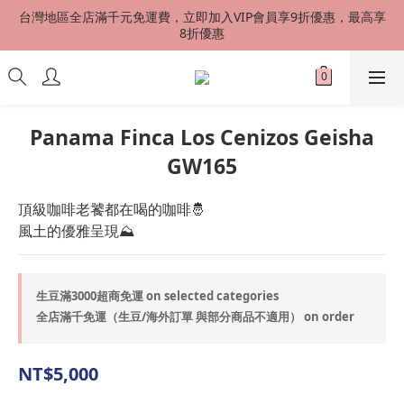
台灣地區全店滿千元免運費，立即加入VIP會員享9折優惠，最高享
台灣地區全店滿千元免運費，立即加入VIP會員享9折優惠，最高享
8折優惠
8折優惠
港澳星馬 SF EXPRESS 快速到貨 中國地區順丰配送（運費到付）
新會員首購加贈50元購物金
Panama Finca Los Cenizos Geisha
GW165
台灣地區全店滿千元免運費，立即加入VIP會員享9折優惠，最高享
8折優惠
頂級咖啡老饕都在喝的咖啡🤴
風土的優雅呈現⛰️
生豆滿3000超商免運 on selected categories
全店滿千免運（生豆/海外訂單 與部分商品不適用） on order
NT$5,000